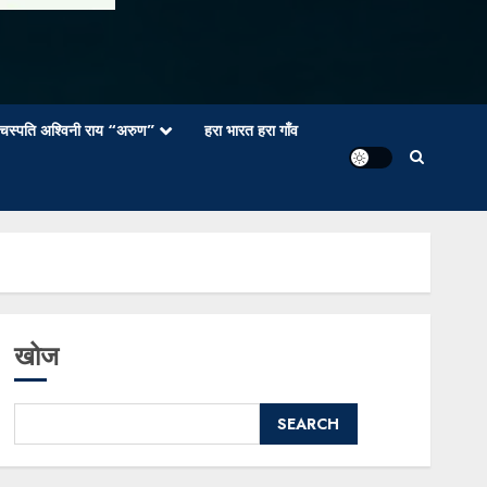
वाचस्पति अश्विनी राय “अरुण”
हरा भारत हरा गाँव
खोज
SEARCH