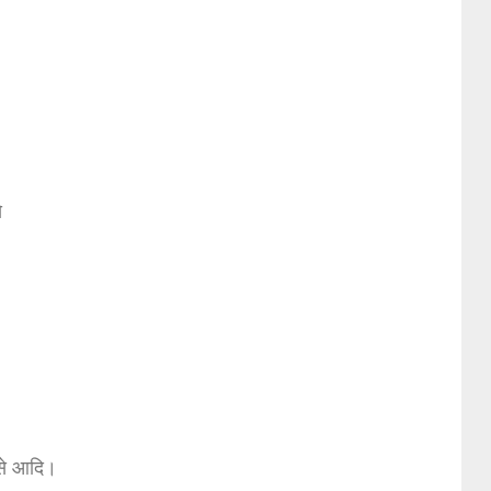
े
से आदि।