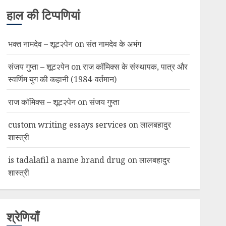
हाल की टिप्पणियां
भक्त नामदेव – शूट२पेन
on
संत नामदेव के अभंग
संजय गुप्ता – शूट२पेन
on
राज कॉमिक्स के संस्थापक, पात्र और
स्वर्णिम युग की कहानी (1984-वर्तमान)
राज कॉमिक्स – शूट२पेन
on
संजय गुप्ता
custom writing essays services
on
लालबहादुर
शास्त्री
is tadalafil a name brand drug
on
लालबहादुर
शास्त्री
श्रेणियाँ