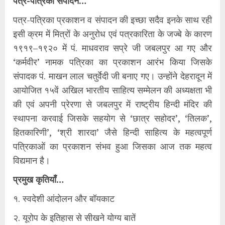
पत्र-पत्रिका संपादन…
पत्र-पत्रिका प्रकाशन व संपादन की इच्‍छा सदैव इनके साथ रही
इसी क्रम में मित्रों के अनुरोध एवं पत्रकारिता के जज्बे के कारण
१९१९–१९२० में पं. माधवराव सप्रे जी जबलपुर आ गए और
‘कर्मवीर’ नामक पत्रिका का प्रकाशन आरंभ किया जिसके
संपादक पं. माखन लाल चतुर्वेदी जी बनाए गए। उन्‍होंने देहरादून में
आयोजित १५वें अखिल भारतीय साहित्‍य सम्‍मेलन की अध्‍यक्षता भी
की एवं अपनी प्रेरणा से जबलपुर में राष्‍ट्रीय हिन्‍दी मंदिर की
स्‍थापना करवाई जिसके सहयोग से ‘छात्र सहोदर’, ‘तिलक’,
हितकारिणी’, ‘श्री शारदा’ जैसे हिन्‍दी साहित्‍य के महत्‍वपूर्ण
पत्रिकाओं का प्रकाशन संभव हुआ जिसका आज तक महत्‍व
विद्यमान है।
प्रमुख कृतियाँ…
१. स्वदेशी आंदोलन और बॉयकाट
२. यूरोप के इतिहास से सीखने योग्य बातें