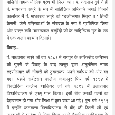
मालिनी नामक मौलिक ग्रंथ भी लिखा था। पं. नंदलाल दुबे ने ही
पं. माधवराव सप्रे के मन में साहित्तिक अभिरुचि जगाई जिसने
कालांतर में पं. माधवराव सप्रे को ‘छत्‍तीसगछ मित्र’ व ‘ हिन्‍दी
केसरी’ जैसे पत्रिकाओं के संपादक के रूप में प्रतिष्ठित किया
और राष्‍ट्र कवि माखनलाल चतुर्वेदी जी के साहित्यिक गुरु के रूप
में एक अलग पहचान दिलाई।
विवाह…
पं. माधवराव सप्रे जी वर्ष १८८९ में रायपुर के असिस्‍टेंट कमिश्‍नर
की पुत्री से विवाह के बाद श्‍वसुर द्वारा अनुशंसित नायब
तहसीलदार की नौकरी को ठुकराकर अपने कर्मपथ की ओर बढ़
गए। पहले रार्बटसन कालेज जबलपुर फिर वर्ष १८९४ में
विक्‍टोरिया कालेज ग्‍वालियर एवं वर्ष १८९६ में इलाहाबाद
विश्‍वविद्यालय से एफए पास किया। इसी बीच उनकी पत्‍नी का
देहावसान हो गया और शिक्षा में कुछ बाधा आ गई। पुन: वर्ष १९८९
में इन्‍होंने कलकत्ता विश्‍वविद्यालय से बीए की डिग्री ली एवं
एलएलबी में प्रवेश ले लिया किन्‍तु अपने वैचारिक प्रतिबद्धता के