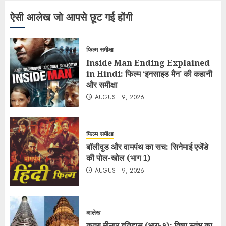
ऐसी आलेख जो आपसे छूट गई होंगी
फिल्म समीक्षा
Inside Man Ending Explained
in Hindi: फिल्म ‘इनसाइड मैन’ की कहानी
और समीक्षा
AUGUST 9, 2026
फिल्म समीक्षा
बॉलीवुड और वामपंथ का सच: सिनेमाई एजेंडे
की पोल-खोल (भाग 1)
AUGUST 9, 2026
आलेख
कुतुब मीनार इतिहास (भाग-१): विष्णु स्तंभ का