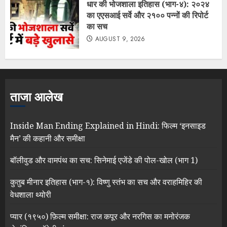
धार की भोजशाला इतिहास (भाग-४): २०२४
का एएसआई सर्वे और २१०० पन्नों की रिपोर्ट
का सच
AUGUST 9, 2026
ताजा आलेख
Inside Man Ending Explained in Hindi: फिल्म ‘इनसाइड
मैन’ की कहानी और समीक्षा
बॉलीवुड और वामपंथ का सच: सिनेमाई एजेंडे की पोल-खोल (भाग 1)
कुतुब मीनार इतिहास (भाग-१): विष्णु स्तंभ का सच और वराहमिहिर की
वेधशाला थ्योरी
प्यार (१९५०) फ़िल्म समीक्षा: राज कपूर और नरगिस का मनोरंजक