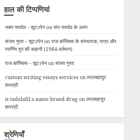
हाल की टिप्पणियां
भक्त नामदेव – शूट२पेन
on
संत नामदेव के अभंग
संजय गुप्ता – शूट२पेन
on
राज कॉमिक्स के संस्थापक, पात्र और
स्वर्णिम युग की कहानी (1984-वर्तमान)
राज कॉमिक्स – शूट२पेन
on
संजय गुप्ता
custom writing essays services
on
लालबहादुर
शास्त्री
is tadalafil a name brand drug
on
लालबहादुर
शास्त्री
श्रेणियाँ