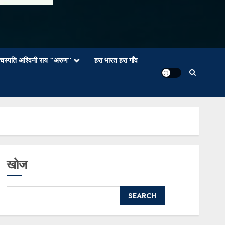
वाचस्पति अश्विनी राय “अरुण”
हरा भारत हरा गाँव
खोज
SEARCH