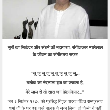
सुरों का सिकंदर और संघर्ष की महागाथा: संगीतकार प्यारेलाल
के जीवन का संगीतमय सफ़र
“ज़ु ज़ु ज़ू ज़ु ज़ू ज़ु ज़ु ज़ु ज़ु ज़ू…
यशोदा का नंदलाला बृज का उजाला है,
मेरे लाल से तो सारा जग झिलमिलाए…”
​जब ३ सितंबर १९४० को प्रसिद्ध बिगुल वादक पंडित रामप्रसाद
शर्मा जी के घर एक नन्हे बालक ने जन्म लिया, तो किसी ने नहीं