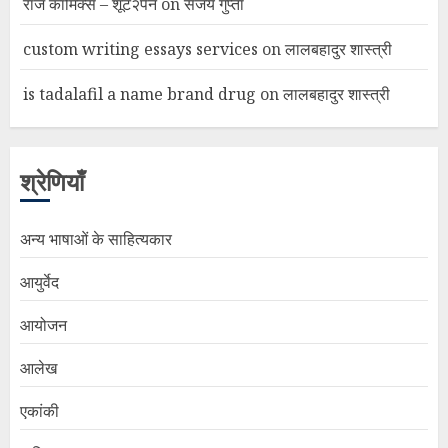
राज कॉमिक्स – शूट२पेन
on
संजय गुप्ता
custom writing essays services
on
लालबहादुर शास्त्री
is tadalafil a name brand drug
on
लालबहादुर शास्त्री
श्रेणियाँ
अन्य भाषाओं के साहित्यकार
आयुर्वेद
आयोजन
आलेख
एकांकी