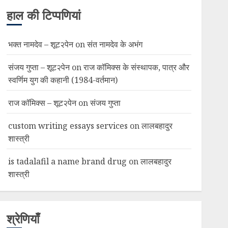
हाल की टिप्पणियां
भक्त नामदेव – शूट२पेन
on
संत नामदेव के अभंग
संजय गुप्ता – शूट२पेन
on
राज कॉमिक्स के संस्थापक, पात्र और
स्वर्णिम युग की कहानी (1984-वर्तमान)
राज कॉमिक्स – शूट२पेन
on
संजय गुप्ता
custom writing essays services
on
लालबहादुर
शास्त्री
is tadalafil a name brand drug
on
लालबहादुर
शास्त्री
श्रेणियाँ