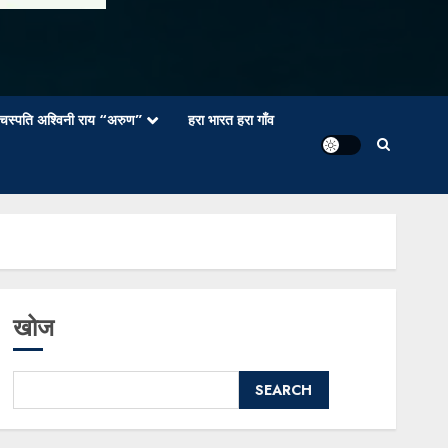
वाचस्पति अश्विनी राय “अरुण”
हरा भारत हरा गाँव
खोज
SEARCH