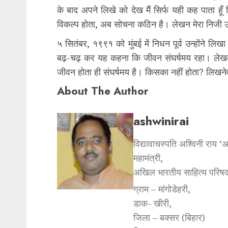
के बाद अपने लिखे को देख मैं सिर्फ यही कह पाता ह
विकल्प होता, अब सोचना कठिन है। लेखन मेरा निजी उद्द
५ सितंबर, १९९१ को मुंबई में निधन पूर्व उन्होंने 
बढ़-चढ़ कर यह कहना कि जीवन संघर्षमय रहा। लेखक 
जीवन होता ही संघर्षमय है। किसका नहीं होता? लिखनेव
About The Author
ashwinirai
विद्यावाचस्पति अश्विनी राय ‘
महामंत्री,
अखिल भारतीय साहित्य परिषद
ग्राम – मांगोडेहरी,
डाक- खीरी,
जिला – बक्सर (बिहार)