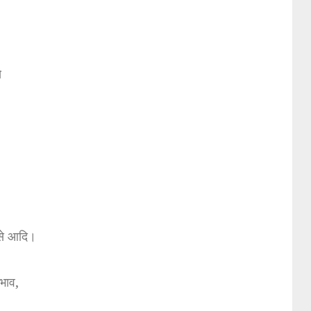
े
से आदि।
रभाव,