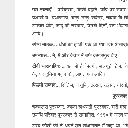
गद्य रचनाएँ…
परिक्रमा, किसी बहाने, जीप पर सवार इल
यथासंभव, यथासमय, यत्र-तत्र-सर्वत्र, नावक के तीर,
शाश्वत थीम, जादू की सरकार, पिछले दिनों, राग भोपाली, न
आदि।
व्यंग्य नाटक…
अंधों का हाथी, एक था गधा उर्फ अलादा
उपन्यास…
मैं, मैं और केवल मैं उर्फ़ कमलमुख बीए।
टीवी धारावाहिक…
यह जो है जिंदगी, मालगुड़ी डेज, व
के, यह दुनिया गज़ब की, लापतागंज आदि।
फिल्मी सम्वाद…
क्षितिज, गोधूलि, उत्सव, उड़ान, चोरन
पुरस्कार
चकल्लस पुरस्कार, काका हाथरसी पुरस्कार, श्री महाभारत
उपाधि परिवार पुरस्कार से सम्मानित, १९९० में भारत स
शरद जोशी जी ने अपने एक साक्षात्कार में कहा था, 