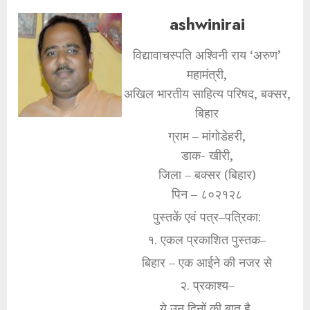
ashwinirai
विद्यावाचस्पति अश्विनी राय ‘अरुण’
महामंत्री,
अखिल भारतीय साहित्य परिषद, बक्सर,
बिहार
ग्राम – मांगोडेहरी,
डाक- खीरी,
जिला – बक्सर (बिहार)
पिन – ८०२१२८
पुस्तकें एवं पत्र–पत्रिका:
१. एकल प्रकाशित पुस्तक–
बिहार – एक आईने की नजर से
२. प्रकाश्य–
ये उन दिनों की बात है,