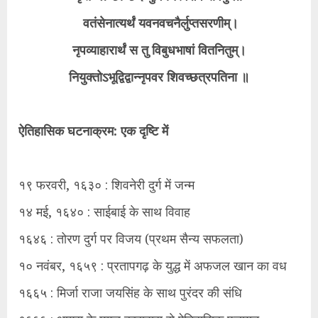
वतंसेनात्यर्थं यवनवचनैर्लुप्तसरणीम्।
नृपव्याहारार्थं स तु विबुधभाषां वितनितुम्।
नियुक्तोऽभूद्विद्वान्नृपवर शिवच्छत्रपतिना ॥
ऐतिहासिक घटनाक्रम: एक दृष्टि में
१९ फरवरी, १६३० : शिवनेरी दुर्ग में जन्म
१४ मई, १६४० : साईबाई के साथ विवाह
१६४६ : तोरण दुर्ग पर विजय (प्रथम सैन्य सफलता)
१० नवंबर, १६५९ : प्रतापगढ़ के युद्ध में अफजल खान का वध
१६६५ : मिर्जा राजा जयसिंह के साथ पुरंदर की संधि