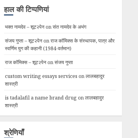
हाल की टिप्पणियां
भक्त नामदेव – शूट२पेन
on
संत नामदेव के अभंग
संजय गुप्ता – शूट२पेन
on
राज कॉमिक्स के संस्थापक, पात्र और
स्वर्णिम युग की कहानी (1984-वर्तमान)
राज कॉमिक्स – शूट२पेन
on
संजय गुप्ता
custom writing essays services
on
लालबहादुर
शास्त्री
is tadalafil a name brand drug
on
लालबहादुर
शास्त्री
श्रेणियाँ