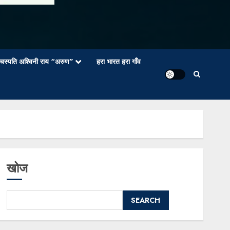
वाचस्पति अश्विनी राय “अरुण”
हरा भारत हरा गाँव
खोज
SEARCH