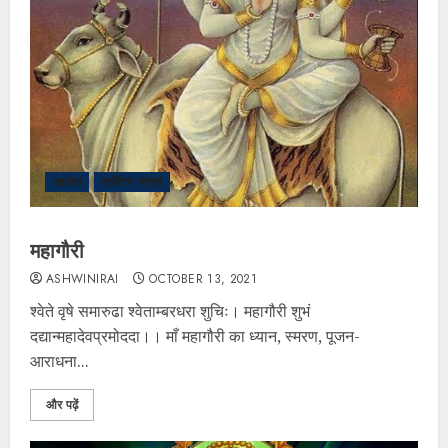
आलेख
साहित्य संग्रह
महागौरी
ASHWINIRAI
OCTOBER 13, 2021
श्वेते वृषे समारुढा श्वेताम्बरधरा शुचिः। महागौरी शुभं
दद्यान्महादेवप्रमोददा।। माँ महागौरी का ध्यान, स्मरण, पूजन-
आराधना...
और पढ़ें