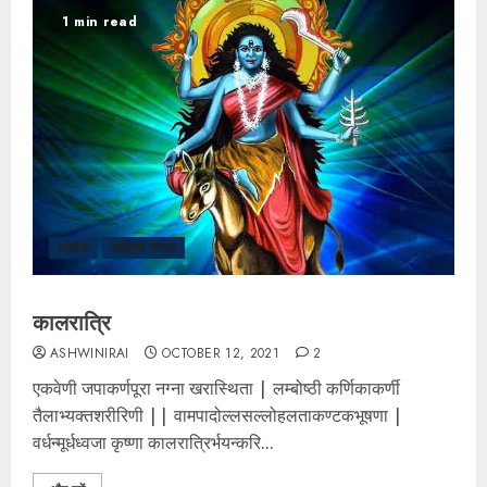
1 min read
आलेख
साहित्य संग्रह
कालरात्रि
ASHWINIRAI
OCTOBER 12, 2021
2
एकवेणी जपाकर्णपूरा नग्ना खरास्थिता | लम्बोष्ठी कर्णिकाकर्णी
तैलाभ्यक्तशरीरिणी || वामपादोल्लसल्लोहलताकण्टकभूषणा |
वर्धन्मूर्धध्वजा कृष्णा कालरात्रिर्भयन्करि...