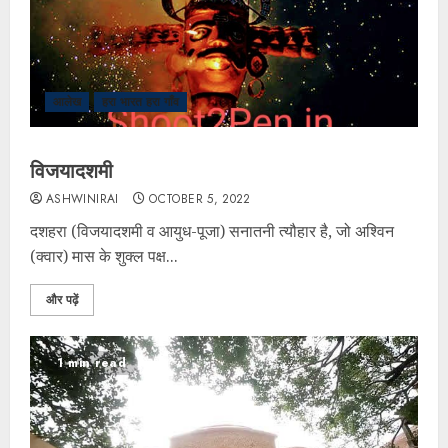
आलेख
हरा भारत हरा गाँव
विजयादशमी
ASHWINIRAI
OCTOBER 5, 2022
दशहरा (विजयादशमी व आयुध-पूजा) सनातनी त्यौहार है, जो अश्विन
(क्वार) मास के शुक्ल पक्ष...
और पढ़ें
1 min read