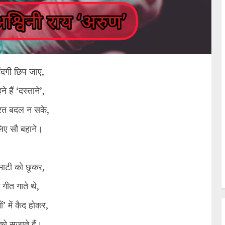
गंदगी छिप जाए,
 हैं ‘दस्ताने’,
रत बदल न सके,
लिए सौ बहाने।
माटी को छूकर,
गीत गाते थे,
ं’ में कैद होकर,
 को सजाते हैं।