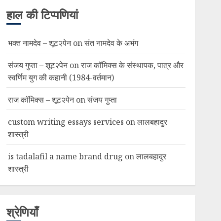
हाल की टिप्पणियां
भक्त नामदेव – शूट२पेन
on
संत नामदेव के अभंग
संजय गुप्ता – शूट२पेन
on
राज कॉमिक्स के संस्थापक, पात्र और
स्वर्णिम युग की कहानी (1984-वर्तमान)
राज कॉमिक्स – शूट२पेन
on
संजय गुप्ता
custom writing essays services
on
लालबहादुर
शास्त्री
is tadalafil a name brand drug
on
लालबहादुर
शास्त्री
श्रेणियाँ