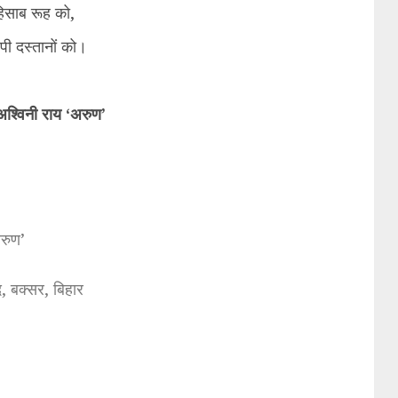
े हिसाब रूह को,
पी दस्तानों को।
 अश्विनी राय ‘अरुण’
अरुण’
, बक्सर, बिहार