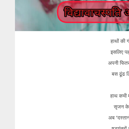
हाथों की 
इसलिए पहने
अपनी फित
बस ढूंढ 
हाथ कभी 
सृजन के 
अब ‘दस्तानो
षडयंत्रों