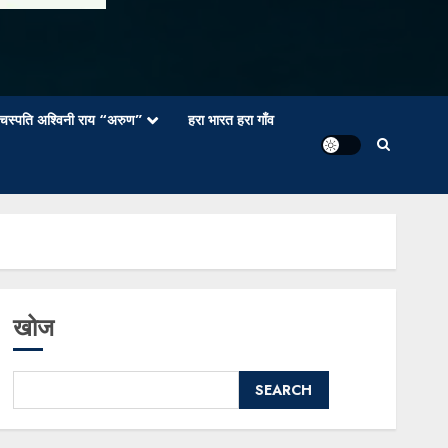
वाचस्पति अश्विनी राय “अरुण”
हरा भारत हरा गाँव
खोज
SEARCH