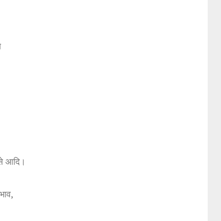
े
से आदि।
रभाव,