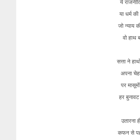
ये राजनीति
या धर्म की 
जो न्याय की
वो हाथ बड़
सत्ता ने हाथ
अपना चेह
पर मासूमो
हर बुनावट 
उतारना ही
कफन से पहल