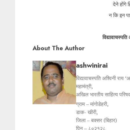
देने होंग
न कि इन पा
विद्यावाचस्पति
About The Author
ashwinirai
विद्यावाचस्पति अश्विनी राय ‘
महामंत्री,
अखिल भारतीय साहित्य परिषद
ग्राम – मांगोडेहरी,
डाक- खीरी,
जिला – बक्सर (बिहार)
पिन – ८०२१२८