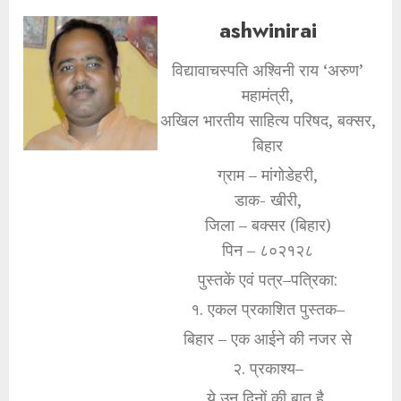
ashwinirai
विद्यावाचस्पति अश्विनी राय ‘अरुण’
महामंत्री,
अखिल भारतीय साहित्य परिषद, बक्सर,
बिहार
ग्राम – मांगोडेहरी,
डाक- खीरी,
जिला – बक्सर (बिहार)
पिन – ८०२१२८
पुस्तकें एवं पत्र–पत्रिका:
१. एकल प्रकाशित पुस्तक–
बिहार – एक आईने की नजर से
२. प्रकाश्य–
ये उन दिनों की बात है,