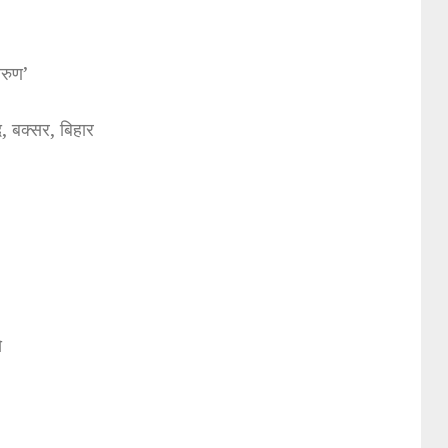
अरुण’
, बक्सर, बिहार
े