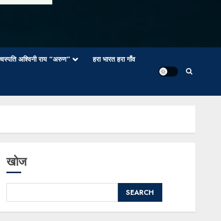
वाचस्पति अश्विनी राय “अरुण”
हरा भारत हरा गाँव
खोज
SEARCH