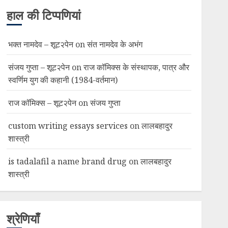
हाल की टिप्पणियां
भक्त नामदेव – शूट२पेन
on
संत नामदेव के अभंग
संजय गुप्ता – शूट२पेन
on
राज कॉमिक्स के संस्थापक, पात्र और
स्वर्णिम युग की कहानी (1984-वर्तमान)
राज कॉमिक्स – शूट२पेन
on
संजय गुप्ता
custom writing essays services
on
लालबहादुर
शास्त्री
is tadalafil a name brand drug
on
लालबहादुर
शास्त्री
श्रेणियाँ