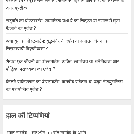
बरसात (१९४९) फ़िल्म समीक्षा: संगीतमय क्रांति और आर. के. फ़िल्म्स का
अमर प्रतीक
सद्गति का पोस्टमार्टम: सामाजिक यथार्थ का चित्रण या समाज में घृणा
फैलाने का एजेंडा?
अंधा युग का पोस्टमार्टम: युद्ध-विरोधी दर्शन या सनातन चेतना का
निराशावादी विकृतीकरण?
शेखर: एक जीवनी का पोस्टमार्टम: व्यक्ति-स्वातंत्र्य या अनैतिकता और
बौद्धिक अराजकता का एजेंडा?
कितने पाकिस्तान का पोस्टमार्टम: मानवीय संवेदना या छद्म-सेक्युलरिज़्म
का प्रायोजित एजेंडा?
हाल की टिप्पणियां
भक्त नामदेव – शूट२पेन
on
संत नामदेव के अभंग