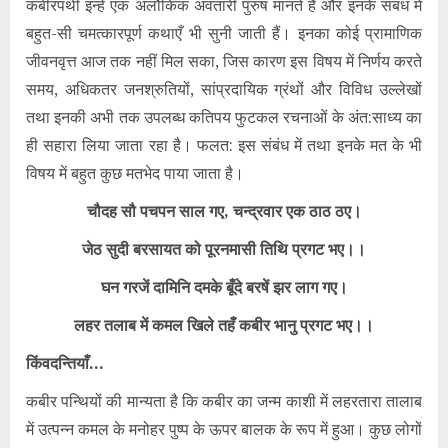
कबीरपंथी इन्हें एक अलौकिक अवतारी पुरुष मानते हैं और इनके संबंध में
बहुत-सी चमत्कारपूर्ण कथाएँ भी सुनी जाती हैं। इनका कोई प्रामाणिक
जीवनवृत्त आज तक नहीं मिल सका, जिस कारण इस विषय में निर्णय करते
समय, अधिकतर जनश्रुतियों, सांप्रदायिक ग्रंथों और विविध उल्लेखों
तथा इनकी अभी तक उपलब्ध कतिपय फुटकल रचनाओं के अंत:साध्य का
ही सहारा लिया जाता रहा है। फलत: इस संबंध में तथा इनके मत के भी
विषय में बहुत कुछ मतभेद पाया जाता है।
चौदह सौ पचपन साल गए, चन्द्रवार एक ठाठ ठए।
जेठ सुदी बरसायत को पूरनमासी तिथि प्रगट भए।।
घन गरजें दामिनि दमके बूँदे बरषें झर लाग गए।
लहर तलाब में कमल खिले तहँ कबीर भानु प्रगट भए।।
किंवदन्तियाँ…
कबीर पन्थियों की मान्यता है कि कबीर का जन्म काशी में लहरतारा तालाब
में उत्पन्न कमल के मनोहर पुष्प के ऊपर बालक के रूप में हुआ। कुछ लोगों