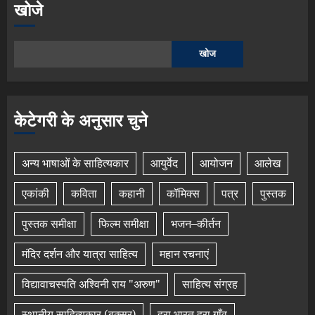
खोजे
खोज
केटेगरी के अनुसार चुने
अन्य भाषाओं के साहित्यकार
आयुर्वेद
आयोजन
आलेख
एकांकी
कविता
कहानी
कॉमिक्स
पत्र
पुस्तक
पुस्तक समीक्षा
फिल्म समीक्षा
भजन–कीर्तन
मंदिर दर्शन और यात्रा साहित्य
महान रचनाएं
विद्यावाचस्पति अश्विनी राय "अरुण"
साहित्य संग्रह
स्थानीय साहित्यकार (बक्सर)
हरा भारत हरा गाँव