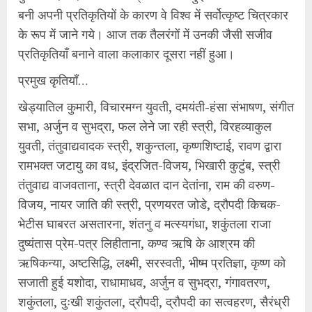
बनी अपनी प्रतिकृतियों के कारण वे विश्व में सर्वोत्कृष्ट चित्रकार
के रूप में जाने गये। आज तक तैलरंगों में उनकी जैसी सजीव
प्रतिकृतियाँ बनाने वाला कलाकार दूसरा नहीं हुआ।
प्रमुख कृतियाँ…
खेड्यातिल कुमारी, विचारमग्न युवती, दमयंती-हंसा संभाषण, संगीत
सभा, अर्जुन व सुभद्रा, फल लेने जा रही स्त्री, विरहव्याकुल
युवती, तंतुवाद्यवादक स्त्री, शकुन्तला, कृष्णशिष्टाई, रावण द्वारा
रामभक्त जटायु का वध, इंद्रजित-विजय, भिखारी कुटुंब, स्त्री
तंतुवाद्य वाजवताना, स्त्री देवळात दान देतांना, राम की वरुण-
विजय, नायर जाति की स्त्री, प्रणयरत जोडे, द्रौपदी किचक-
भेटीस घाबरत असतारना, शंतनु व मत्स्यगंधा, शकुंतला राजा
दुष्यंतास प्रेम-पत्र लिहीताना, कण्व ऋषि के आश्रम की
ऋषिकन्या, अष्टसिद्धि, लक्ष्मी, सरस्वती, भीष्म प्रतिज्ञा, कृष्ण को
सजाती हुई यशोदा, राधामाधव, अर्जुन व सुभद्रा, गंगावतरण,
शकुंतला, दुःखी शकुंतला, द्रौपदी, द्रौपदी का सत्वहरण, सैरंध्री