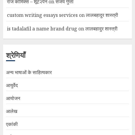
राज कॉमिक्स – शूट२पेन
on
संजय गुप्ता
custom writing essays services
on
लालबहादुर शास्त्री
is tadalafil a name brand drug
on
लालबहादुर शास्त्री
श्रेणियाँ
अन्य भाषाओं के साहित्यकार
आयुर्वेद
आयोजन
आलेख
एकांकी