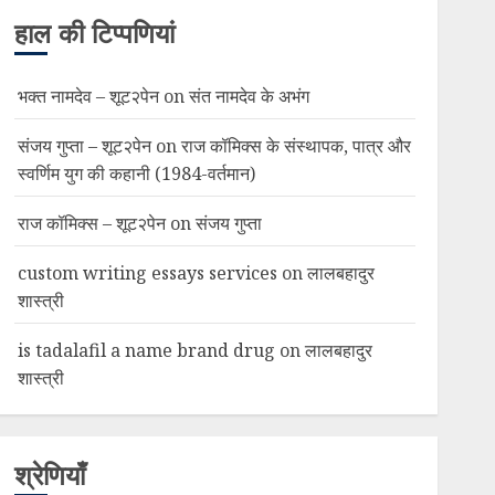
हाल की टिप्पणियां
भक्त नामदेव – शूट२पेन
on
संत नामदेव के अभंग
संजय गुप्ता – शूट२पेन
on
राज कॉमिक्स के संस्थापक, पात्र और
स्वर्णिम युग की कहानी (1984-वर्तमान)
राज कॉमिक्स – शूट२पेन
on
संजय गुप्ता
custom writing essays services
on
लालबहादुर
शास्त्री
is tadalafil a name brand drug
on
लालबहादुर
शास्त्री
श्रेणियाँ