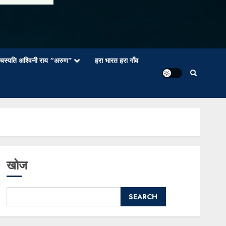
वाचस्पति अश्विनी राय “अरुण”
हरा भारत हरा गाँव
खोज
SEARCH