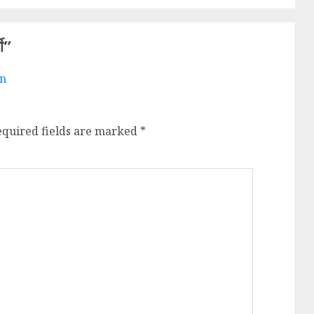
ी
”
en
equired fields are marked
*