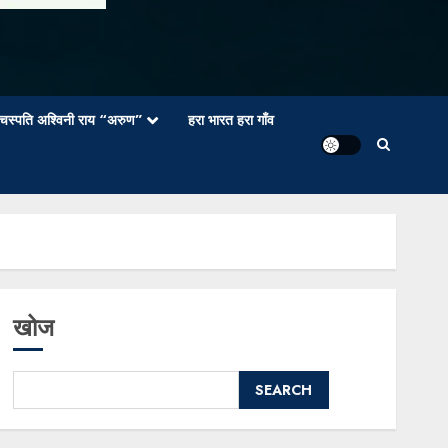
वाचस्पति अश्विनी राय “अरुण”
हरा भारत हरा गाँव
खोज
SEARCH