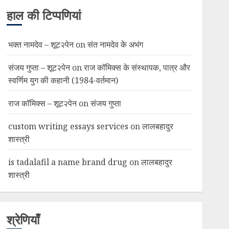
हाल की टिप्पणियां
भक्त नामदेव – शूट२पेन
on
संत नामदेव के अभंग
संजय गुप्ता – शूट२पेन
on
राज कॉमिक्स के संस्थापक, पात्र और
स्वर्णिम युग की कहानी (1984-वर्तमान)
राज कॉमिक्स – शूट२पेन
on
संजय गुप्ता
custom writing essays services
on
लालबहादुर
शास्त्री
is tadalafil a name brand drug
on
लालबहादुर
शास्त्री
श्रेणियाँ