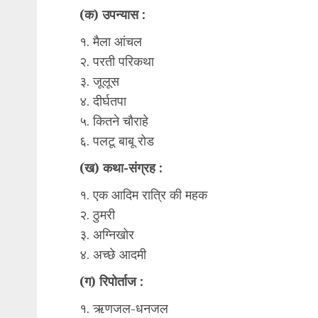
(क) उपन्यास :
१. मैला आंचल
२. परती परिकथा
३. जूलूस
४. दीर्घतपा
५. कितने चौराहे
६. पलटू बाबू रोड
(ख) कथा-संग्रह :
१. एक आदिम रात्रि की महक
२. ठुमरी
३. अग्निखोर
४. अच्छे आदमी
(ग) रिपोर्ताज :
१. ऋणजल-धनजल