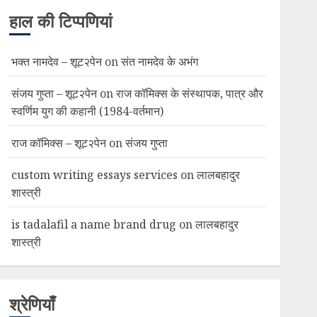
हाल की टिप्पणियां
भक्त नामदेव – शूट२पेन
on
संत नामदेव के अभंग
संजय गुप्ता – शूट२पेन
on
राज कॉमिक्स के संस्थापक, पात्र और
स्वर्णिम युग की कहानी (1984-वर्तमान)
राज कॉमिक्स – शूट२पेन
on
संजय गुप्ता
custom writing essays services
on
लालबहादुर
शास्त्री
is tadalafil a name brand drug
on
लालबहादुर
शास्त्री
श्रेणियाँ