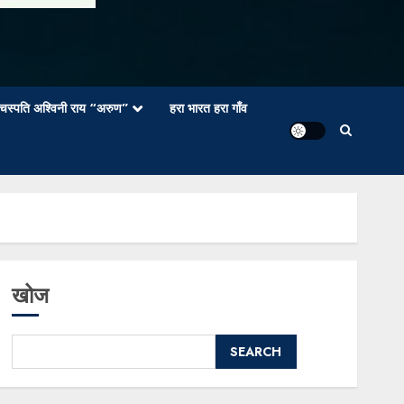
वाचस्पति अश्विनी राय “अरुण”
हरा भारत हरा गाँव
खोज
SEARCH