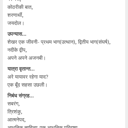
कोठरीकी बात,
शरणार्थी,
जयदोल।
उपन्यास…
शेखर एक जीवनी- प्रथम भाग(उत्थान), द्वितीय भाग(संघर्ष),
नदीके द्वीप,
अपने अपने अजनबी।
यात्रा वृतान्त…
अरे यायावर रहेगा याद?
एक बूँद सहसा उछली।
निबंध संग्रह…
सबरंग,
त्रिशंकु,
आत्मनेपद,
आधुनिक साहित्य: एक आधुनिक परिदृश्य,