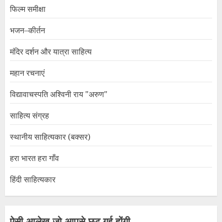
फिल्म समीक्षा
भजन–कीर्तन
मंदिर दर्शन और यात्रा साहित्य
महान रचनाएं
विद्यावाचस्पति अश्विनी राय "अरुण"
साहित्य संग्रह
स्थानीय साहित्यकार (बक्सर)
हरा भारत हरा गाँव
हिंदी साहित्यकार
ऐसी आलेख जो आपसे छूट गई होंगी