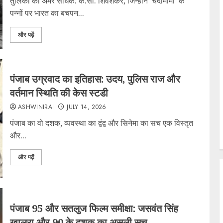
तुलिका का अमर साधक: के.सी. शिवशंकर, जिन्होंने ‘चंदामामा’ के
पन्नों पर भारत का बचपन...
और पढ़ें
पंजाब उग्रवाद का इतिहास: उदय, पुलिस राज और
वर्तमान स्थिति की केस स्टडी
ASHWINIRAI
JULY 14, 2026
पंजाब का वो दशक, व्यवस्था का द्वंद्व और सिनेमा का सच एक विस्तृत
और...
और पढ़ें
पंजाब 95 और सतलुज फिल्म समीक्षा: जसवंत सिंह
खालरा और 90 के दशक का असली सच