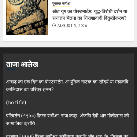
पुस्तक समीक्षा
अंधा युग का पोस्टमार्टम: युद्ध-विरोधी दर्शन या
सनातन चेतना का निराशावादी विकृतीकरण?
AUGUST 5, 2026
ताजा आलेख
आषाढ़ का एक दिन का पोस्टमार्टम: आधुनिक नाटक का सौंदर्य या महाकवि
कालिदास का चरित्र-हनन?
(no title)
परिवर्तन (१९५०) फ़िल्म समीक्षा: राज कपूर, अंजलि देवी और मोतीलाल की
सामाजिक क्रांति
बरसात (१९४९) फ़िल्म समीक्षा: संगीतमय क्रांति और आर. के. फ़िल्म्स का