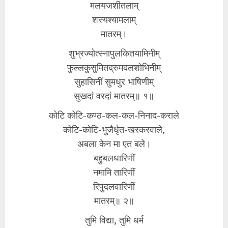
मलयजशीतलाम्
शस्यश्यामलाम्
मातरम्।
शुभ्रज्योत्स्नापुलकितयामिनीम्
फुल्लकुसुमितद्रुमदलशोभिनीम्
सुहासिनीं सुमधुर भाषिणीम्
सुखदां वरदां मातरम्॥ १॥
कोटि कोटि-कण्ठ-कल-कल-निनाद-कराले
कोटि-कोटि-भुजैर्धृत-खरकरवाले,
अबला केन मा एत बले।
बहुबलधारिणीं
नमामि तारिणीं
रिपुदलवारिणीं
मातरम्॥ २॥
तुमि विद्या, तुमि धर्म