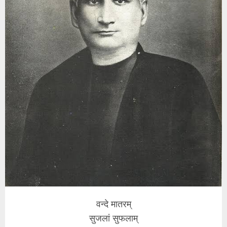
वन्दे मातरम्
सुजलां सुफलाम्