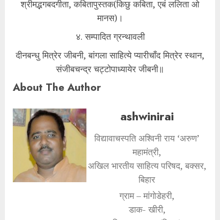
श्रीमद्भगबदगीता, कबितापुस्तक(किछु कबिता, एबं ललिता ओ
मानस)।
४. सम्पादित ग्रन्थावली
दीनबन्धु मित्रेर जीबनी, बांगला साहित्ये प्यारीचाँद मित्रेर स्थान,
संजीबचन्द्र चट्टोपाध्यायेर जीबनी॥
About The Author
ashwinirai
विद्यावाचस्पति अश्विनी राय ‘अरुण’
महामंत्री,
अखिल भारतीय साहित्य परिषद, बक्सर,
बिहार
ग्राम – मांगोडेहरी,
डाक- खीरी,