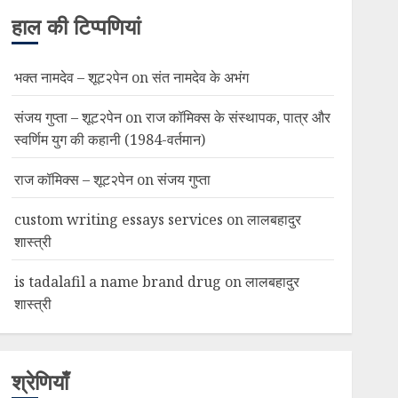
हाल की टिप्पणियां
भक्त नामदेव – शूट२पेन
on
संत नामदेव के अभंग
संजय गुप्ता – शूट२पेन
on
राज कॉमिक्स के संस्थापक, पात्र और
स्वर्णिम युग की कहानी (1984-वर्तमान)
राज कॉमिक्स – शूट२पेन
on
संजय गुप्ता
custom writing essays services
on
लालबहादुर
शास्त्री
is tadalafil a name brand drug
on
लालबहादुर
शास्त्री
श्रेणियाँ