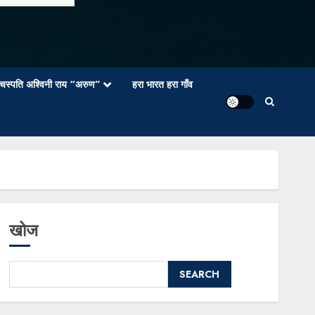
वाचस्पति अश्विनी राय “अरुण”
हरा भारत हरा गाँव
खोज
SEARCH