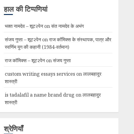
हाल की टिप्पणियां
भक्त नामदेव – शूट२पेन
on
संत नामदेव के अभंग
संजय गुप्ता – शूट२पेन
on
राज कॉमिक्स के संस्थापक, पात्र और
स्वर्णिम युग की कहानी (1984-वर्तमान)
राज कॉमिक्स – शूट२पेन
on
संजय गुप्ता
custom writing essays services
on
लालबहादुर
शास्त्री
is tadalafil a name brand drug
on
लालबहादुर
शास्त्री
श्रेणियाँ