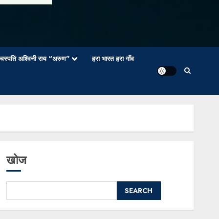
वाचस्पति अश्विनी राय “अरुण”
हरा भारत हरा गाँव
खोज
SEARCH