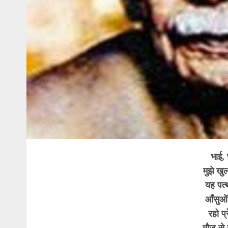
भाई, 
मुझे खु
यह पत्
आँसुओं 
रहो प्र
मौज से म