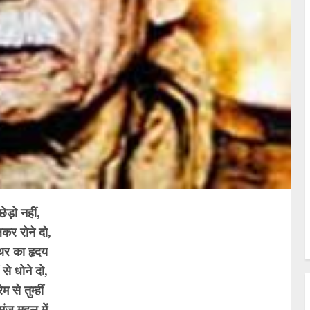
छेड़ो नहीं,
लकर रोने दो,
थर का हृदय
से धोने दो,
ेम से तुम्हीं
ंजु महल में,