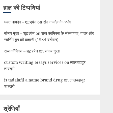
हाल की टिप्पणियां
भक्त नामदेव – शूट२पेन
on
संत नामदेव के अभंग
संजय गुप्ता – शूट२पेन
on
राज कॉमिक्स के संस्थापक, पात्र और
स्वर्णिम युग की कहानी (1984-वर्तमान)
राज कॉमिक्स – शूट२पेन
on
संजय गुप्ता
custom writing essays services
on
लालबहादुर
शास्त्री
is tadalafil a name brand drug
on
लालबहादुर
शास्त्री
श्रेणियाँ