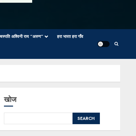
वाचस्पति अश्विनी राय “अरुण”
हरा भारत हरा गाँव
खोज
SEARCH