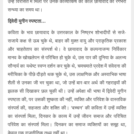
उन्हें विरासत में मिलीं पर उनके काव्योत्कर्ष का काल छायावाद की रंगभरी
सन्ध्या का समय था।
द्विवेदी युगीन स्पष्टता…
कविता के भाव छायावाद के उत्तरकाल के निष्प्रभ शोभादीपों से सजे-
सजाये कक्ष से ऊब चुके थे, बाहर की मुक्त वायु और प्राकृतिक प्रकाश
और चाहतेताप का संस्पर्श थे। वे छायावाद के कल्पनाजन्य निर्विकार
मानव के खोखलेपन से परिचित हो चुके थे, उस पार की दुनिया के अलभ्य
सौन्दर्य का यथेष्ट स्वप्न दर्शन कर चुके थे, चमचमाते प्रदेश में संवेदना की
मरीचिका के पीछे दौड़ते थक चुके थे, उस लाक्षणिक और अस्वाभिक भाषा
शैली से उनका जी भर चुका था, जो उन्हें बार-बार अर्थ की गहराइयों की
झलक सी दिखाकर छल चुकी थी। उन्हें अपेक्षा थी भाषा में द्विवेदी युगीन
स्पष्टता की, पर उसकी शुष्कता की नहीं, व्यक्ति और परिवेश के वास्तविक
संस्पर्श की, सहजता और शक्ति की। ‘बच्चन’ की कविता में उन्हें व्यक्ति
का संस्पर्श मिला, दिनकर के काव्य में उन्हें जीवन समाज और परिचित
परिवेश का संस्पर्श मिला। दिनकर का समाज व्यक्तियों का समूह था,
केवल एक राजनीतिक तथ्य नहीं था।