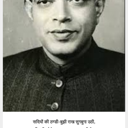
सदियों की ठण्डी-बुझी राख सुगबुगा उठी,