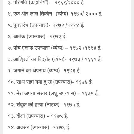
३. परिणति (कहानियाँ) – १९६९/२००० ई.
४. एक और लाल तिकोन- (व्यंग्य)-१९७०/ २००० ई.
५. पुनरारंभ (उपन्यास)- १९७२ /१९९४ ई.
६. आतंक (उपन्यास)- १९७२ ई.
७. पांच एब्सर्ड उपन्यास (व्यंग्य) – १९७२ /१९९४ ई.
८. आश्रितों का विद्रोह (व्यंग्य)- १९७३ / १९९१ ई.
९. जगाने का अपराध (व्यंग्य)- १९७३ ई.
१०. साथ सहा गया दु:ख (उपन्यास)- १९७४ ई.
११. मेरा अपना संसार (लघु उपन्यास) – १९७५ ई.
१२. शंबूक की हत्या (नाटक)- १९७५ ई.
१३. दीक्षा (उपन्यास) – १९७५ ई.
१४. अवसर (उपन्यास)- १९७६ ई.