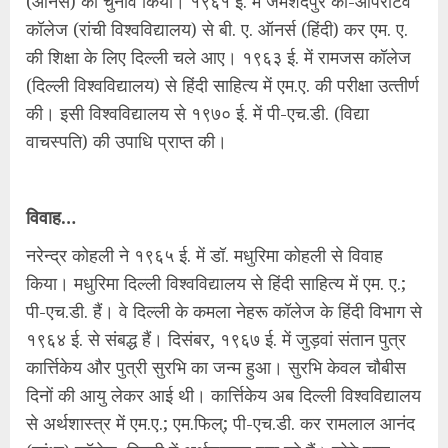
(ऑनर्स) का चुनाव किया। १९६१ ई. में जमशेदपुर को-ऑपरेटिव
कॉलेज (रांची विश्वविद्यालय) से बी. ए. ऑनर्स (हिंदी) कर एम. ए.
की शिक्षा के लिए दिल्ली चले आए। १९६३ ई. में रामजस कॉलेज
(दिल्ली विश्वविद्यालय) से हिंदी साहित्य में एम.ए. की परीक्षा उत्‍तीर्ण
की। इसी विश्वविद्यालय से १९७० ई. में पी-एच.डी. (विद्या
वाचस्पति) की उपाधि प्राप्त की।
विवाह…
नरेन्द्र कोहली ने १९६५ ई. में डॉ. मधुरिमा कोहली से विवाह
किया। मधुरिमा दिल्ली विश्वविद्यालय से हिंदी साहित्य में एम. ए.;
पी-एच.डी. हैं। वे दिल्ली के कमला नेहरू कॉलेज के हिंदी विभाग से
१९६४ ई. से संबद्ध हैं। दिसंबर, १९६७ ई. में जुड़वां संतान पुत्र
कार्त्तिकेय और पुत्री सुरभि का जन्म हुआ। सुरभि केवल चौबीस
दिनों की आयु लेकर आई थी। कार्त्तिकेय अब दिल्ली विश्वविद्यालय
से अर्थशास्त्र में एम.ए.; एम.फिल्; पी-एच.डी. कर रामलाल आनंद