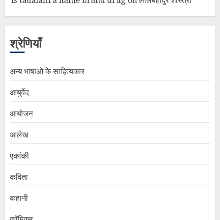
is tadalafil a name brand drug
on
लालबहादुर शास्त्री
श्रेणियाँ
अन्य भाषाओं के साहित्यकार
आयुर्वेद
आयोजन
आलेख
एकांकी
कविता
कहानी
कॉमिक्स