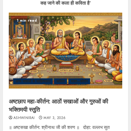
कह जाने की कला ही कविता है’
1 min read
अन्य भाषाओं के साहित्यकार
कविता
भजन–कीर्तन
अष्टछाप महा-कीर्तन: आठों सखाओं और गुरुओं की
भक्तिमयी स्तुति
ASHWINIRAI
MAY 3, 2026
॥ अष्टसखा कीर्तन: श्रीनाथ जी की शरण ॥ दोहा: वल्लभ सुत