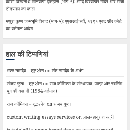
काशी विश्वनाथ ज्ञानवापी इतिहास (भाग-१): आदि विश्वेश्वर मंदिर और राजा
टोडरमल का काल
मथुरा कृष्ण जन्मभूमि विवाद (भाग-५): एएसआई सर्वे, १९९१ एक्ट और कोर्ट
का वर्तमान आदेश
हाल की टिप्पणियां
भक्त नामदेव – शूट२पेन
on
संत नामदेव के अभंग
संजय गुप्ता – शूट२पेन
on
राज कॉमिक्स के संस्थापक, पात्र और स्वर्णिम
युग की कहानी (1984-वर्तमान)
राज कॉमिक्स – शूट२पेन
on
संजय गुप्ता
custom writing essays services
on
लालबहादुर शास्त्री